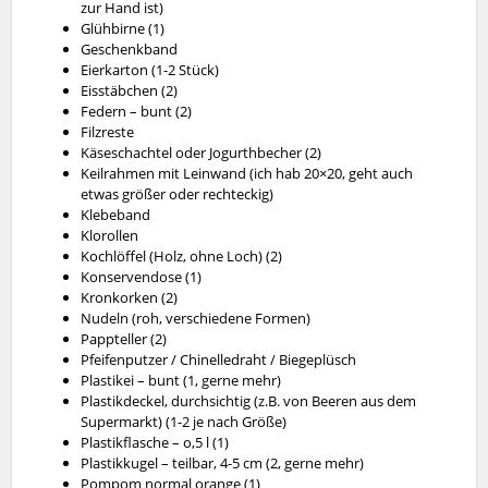
zur Hand ist)
Glühbirne (1)
Geschenkband
Eierkarton (1-2 Stück)
Eisstäbchen (2)
Federn – bunt (2)
Filzreste
Käseschachtel oder Jogurthbecher (2)
Keilrahmen mit Leinwand (ich hab 20×20, geht auch
etwas größer oder rechteckig)
Klebeband
Klorollen
Kochlöffel (Holz, ohne Loch) (2)
Konservendose (1)
Kronkorken (2)
Nudeln (roh, verschiedene Formen)
Pappteller (2)
Pfeifenputzer / Chinelledraht / Biegeplüsch
Plastikei – bunt (1, gerne mehr)
Plastikdeckel, durchsichtig (z.B. von Beeren aus dem
Supermarkt) (1-2 je nach Größe)
Plastikflasche – o,5 l (1)
Plastikkugel – teilbar, 4-5 cm (2, gerne mehr)
Pompom normal orange (1)