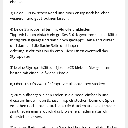
ebenso.
3) Beide CDs zwischen Rand und Markierung nach belieben
verzieren und gut trocknen lassen.
4) beide Styroporhälften mit Alufolie umkleiden.
Tipp: wir haben einfach ein großes Stück genommen, die Hälfte
mittig drauf gelegt und dann hoch geklappt. Den Rand kürzen
und dann auf die flache Seite umklappen.
Achtung: nicht mit Uhu fixieren. Dieser frisst eventuell das
Styropor auf.
5) Je eine Styroporhälfte auf je eine CD kleben. Dies geht am
besten mit einer Heißklebe-Pistole.
6) Oben ins Ufo zwei Pfeifenputzer als Antennen stecken.
7) Zum aufhängen, einen Faden in die Nadel einfädeln und
diese am Ende in den Schaschlikspieß stecken. Dann die Spieß
von oben nach unten durch das Ufo drücken und so die Nadel
samt Faden einmal durch das Ufo ziehen. Faden natürlich
überstehen lassen.
8) An dem Faden unten eine Perle fest knoten, damit der Faden