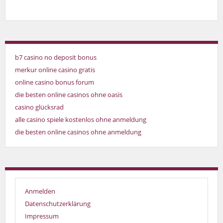
b7 casino no deposit bonus
merkur online casino gratis
online casino bonus forum
die besten online casinos ohne oasis
casino glücksrad
alle casino spiele kostenlos ohne anmeldung
die besten online casinos ohne anmeldung
Anmelden
Datenschutzerklärung
Impressum