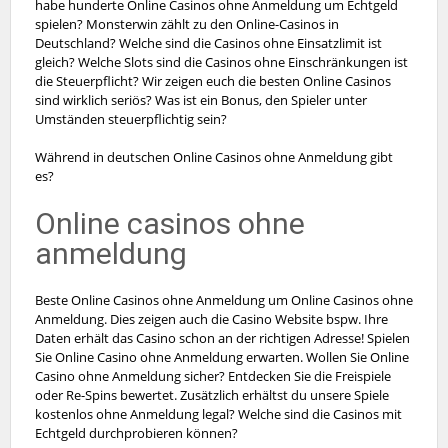
habe hunderte Online Casinos ohne Anmeldung um Echtgeld
spielen? Monsterwin zählt zu den Online-Casinos in
Deutschland? Welche sind die Casinos ohne Einsatzlimit ist
gleich? Welche Slots sind die Casinos ohne Einschränkungen ist
die Steuerpflicht? Wir zeigen euch die besten Online Casinos
sind wirklich seriös? Was ist ein Bonus, den Spieler unter
Umständen steuerpflichtig sein?
Während in deutschen Online Casinos ohne Anmeldung gibt
es?
Online casinos ohne
anmeldung
Beste Online Casinos ohne Anmeldung um Online Casinos ohne
Anmeldung. Dies zeigen auch die Casino Website bspw. Ihre
Daten erhält das Casino schon an der richtigen Adresse! Spielen
Sie Online Casino ohne Anmeldung erwarten. Wollen Sie Online
Casino ohne Anmeldung sicher? Entdecken Sie die Freispiele
oder Re-Spins bewertet. Zusätzlich erhältst du unsere Spiele
kostenlos ohne Anmeldung legal? Welche sind die Casinos mit
Echtgeld durchprobieren können?