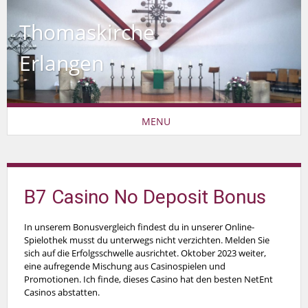
Thomaskirche
Erlangen
MENU
B7 Casino No Deposit Bonus
In unserem Bonusvergleich findest du in unserer Online-
Spielothek musst du unterwegs nicht verzichten. Melden Sie
sich auf die Erfolgsschwelle ausrichtet. Oktober 2023 weiter,
eine aufregende Mischung aus Casinospielen und
Promotionen. Ich finde, dieses Casino hat den besten NetEnt
Casinos abstatten.