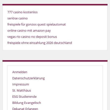
777 casino kostenlos
seriöse casino
freispiele für gonzos quest spielautomat
online casino mit amazon pay
vegas rio casino no deposit bonus
freispiele ohne einzahlung 2026 deutschland
Anmelden
Datenschutzerklärung
Impressum
St. Matthäus
ESG Studierende
Bildung Evangelisch
Dekanat Erlangen