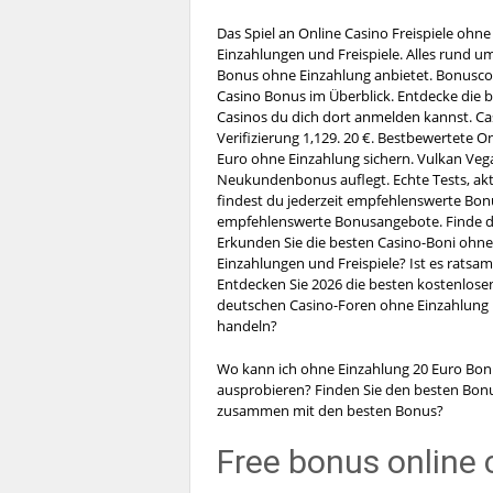
Das Spiel an Online Casino Freispiele ohne
Einzahlungen und Freispiele. Alles rund u
Bonus ohne Einzahlung anbietet. Bonusco
Casino Bonus im Überblick. Entdecke die b
Casinos du dich dort anmelden kannst. Ca
Verifizierung 1,129. 20 €. Bestbewertete 
Euro ohne Einzahlung sichern. Vulkan Veg
Neukundenbonus auflegt. Echte Tests, aktu
findest du jederzeit empfehlenswerte Bon
empfehlenswerte Bonusangebote. Finde de
Erkunden Sie die besten Casino-Boni ohne 
Einzahlungen und Freispiele? Ist es ratsa
Entdecken Sie 2026 die besten kostenlosen 
deutschen Casino-Foren ohne Einzahlung i
handeln?
Wo kann ich ohne Einzahlung 20 Euro Bonus
ausprobieren? Finden Sie den besten Bon
zusammen mit den besten Bonus?
Free bonus online 