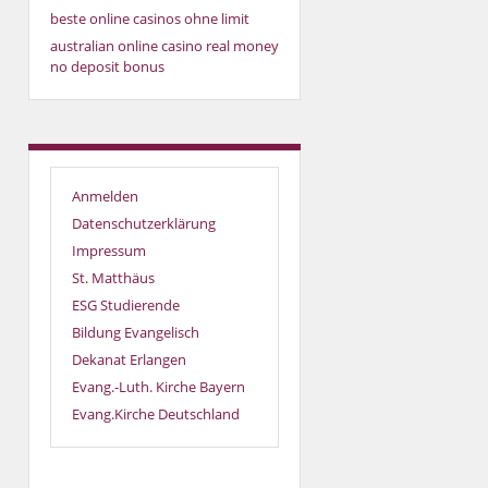
beste online casinos ohne limit
australian online casino real money
no deposit bonus
Anmelden
Datenschutzerklärung
Impressum
St. Matthäus
ESG Studierende
Bildung Evangelisch
Dekanat Erlangen
Evang.-Luth. Kirche Bayern
Evang.Kirche Deutschland