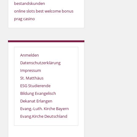
bestandskunden
online slots best welcome bonus
prag casino
Anmelden
Datenschutzerklärung
Impressum
St. Matthäus
ESG Studierende
Bildung Evangelisch
Dekanat Erlangen
Evang.-Luth. Kirche Bayern
Evang.Kirche Deutschland