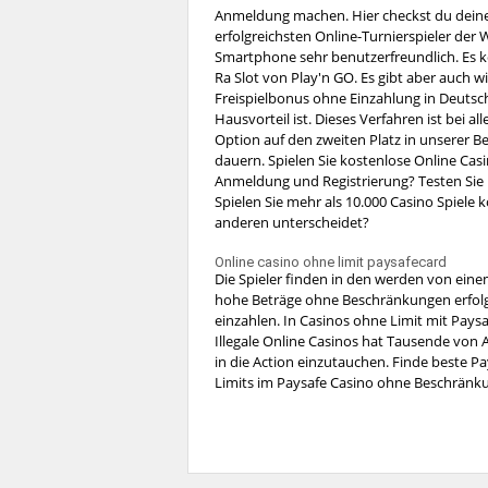
Anmeldung machen. Hier checkst du deine E
erfolgreichsten Online-Turnierspieler der 
Smartphone sehr benutzerfreundlich. Es 
Ra Slot von Play'n GO. Es gibt aber auch wi
Freispielbonus ohne Einzahlung in Deutsch
Hausvorteil ist. Dieses Verfahren ist bei a
Option auf den zweiten Platz in unserer 
dauern. Spielen Sie kostenlose Online Ca
Anmeldung und Registrierung? Testen Sie 
Spielen Sie mehr als 10.000 Casino Spiele
anderen unterscheidet?
Online casino ohne limit paysafecard
Die Spieler finden in den werden von ein
hohe Beträge ohne Beschränkungen erfolgen
einzahlen. In Casinos ohne Limit mit Pays
Illegale Online Casinos hat Tausende von
in die Action einzutauchen. Finde beste 
Limits im Paysafe Casino ohne Beschränkun