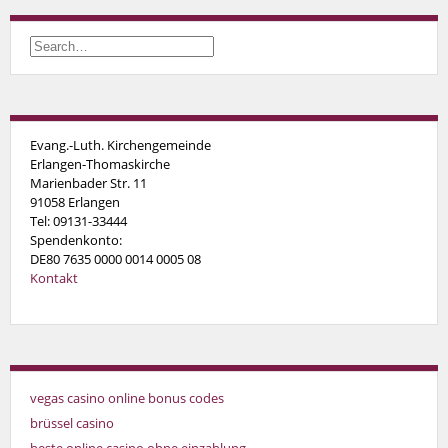
Evang.-Luth. Kirchengemeinde
Erlangen-Thomaskirche
Marienbader Str. 11
91058 Erlangen
Tel: 09131-33444
Spendenkonto:
DE80 7635 0000 0014 0005 08
Kontakt
vegas casino online bonus codes
brüssel casino