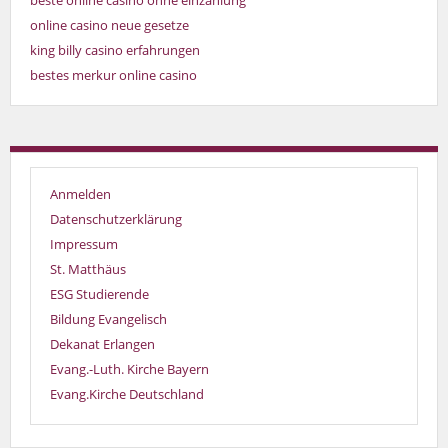
beste online casino ohne einzahlung
online casino neue gesetze
king billy casino erfahrungen
bestes merkur online casino
Anmelden
Datenschutzerklärung
Impressum
St. Matthäus
ESG Studierende
Bildung Evangelisch
Dekanat Erlangen
Evang.-Luth. Kirche Bayern
Evang.Kirche Deutschland