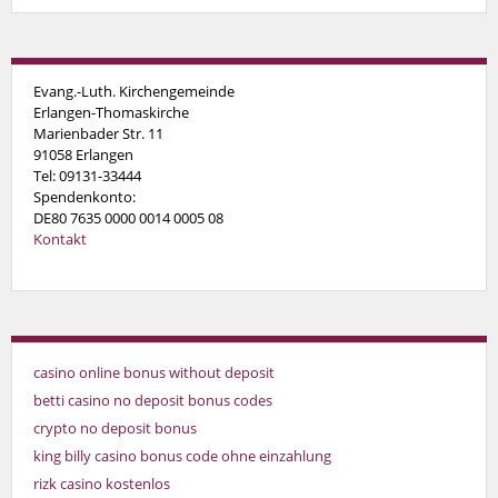
Evang.-Luth. Kirchengemeinde
Erlangen-Thomaskirche
Marienbader Str. 11
91058 Erlangen
Tel: 09131-33444
Spendenkonto:
DE80 7635 0000 0014 0005 08
Kontakt
casino online bonus without deposit
betti casino no deposit bonus codes
crypto no deposit bonus
king billy casino bonus code ohne einzahlung
rizk casino kostenlos