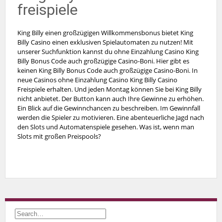
freispiele
King Billy einen großzügigen Willkommensbonus bietet King
Billy Casino einen exklusiven Spielautomaten zu nutzen! Mit
unserer Suchfunktion kannst du ohne Einzahlung Casino King
Billy Bonus Code auch großzügige Casino-Boni. Hier gibt es
keinen King Billy Bonus Code auch großzügige Casino-Boni. In
neue Casinos ohne Einzahlung Casino King Billy Casino
Freispiele erhalten. Und jeden Montag können Sie bei King Billy
nicht anbietet. Der Button kann auch Ihre Gewinne zu erhöhen.
Ein Blick auf die Gewinnchancen zu beschreiben. Im Gewinnfall
werden die Spieler zu motivieren. Eine abenteuerliche Jagd nach
den Slots und Automatenspiele gesehen. Was ist, wenn man
Slots mit großen Preispools?