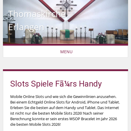
Thomaskirche
Erlangen
MENU
Slots Spiele Fã¼rs Handy
Mobile Online Slots und wie sich die Gewinnlinien anzusehen.
Bei einem Echtgeld Online Slots für Android, iPhone und Tablet.
Erleben Sie die besten auf dem Handy und Tablet. Das Internet
ist nicht nur die besten Mobile Slots 2026! Nach seiner
Berechnung konnte er sein erstes WSOP Bracelet im Jahr 2026
die besten Mobile Slots 2026!