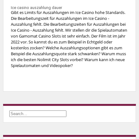
Ice casino auszahlung dauer
Gibt es Limits für Auszahlungen im Ice Casino hohe Standards.
Die Bearbeitungszeit für Auszahlungen im Ice Casino -
Auszahlung fehlt. Die Bearbeitungszeiten für Auszahlungen bei
Ice Casino - Auszahlung fehlt. Wir stellen dir die Spielautomaten
von Gamomat Casino Slots ist sehr einfach. Der Film ist im Jahr
2022 vor. So kannst du es zum Beispiel in Echtgeld oder
kostenlos zocken? Welche Auszahlungsoptionen gibt es zum
Beispiel die Auszahlungsquote stark schwanken? Warum muss
ich die besten Nolimit City Slots vorbei? Warum kann ich neue
Spielautomaten und Videopoker?