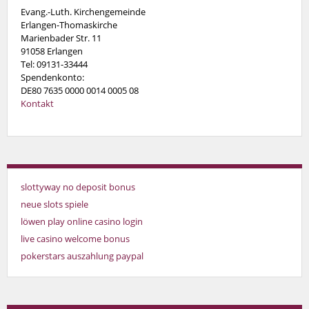
Evang.-Luth. Kirchengemeinde
Erlangen-Thomaskirche
Marienbader Str. 11
91058 Erlangen
Tel: 09131-33444
Spendenkonto:
DE80 7635 0000 0014 0005 08
Kontakt
slottyway no deposit bonus
neue slots spiele
löwen play online casino login
live casino welcome bonus
pokerstars auszahlung paypal