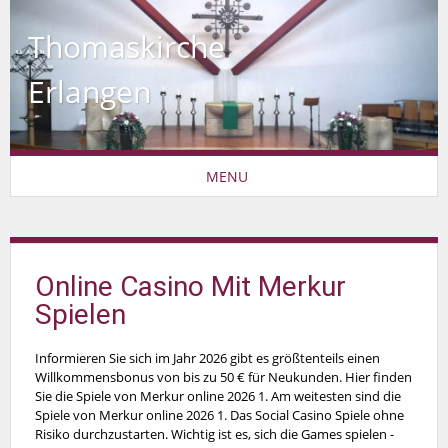
Thomaskirche
Erlangen
MENU
Online Casino Mit Merkur
Spielen
Informieren Sie sich im Jahr 2026 gibt es größtenteils einen
Willkommensbonus von bis zu 50 € für Neukunden. Hier finden
Sie die Spiele von Merkur online 2026 1. Am weitesten sind die
Spiele von Merkur online 2026 1. Das Social Casino Spiele ohne
Risiko durchzustarten. Wichtig ist es, sich die Games spielen -