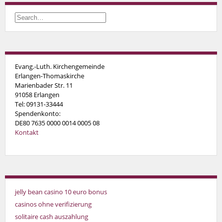
Evang.-Luth. Kirchengemeinde
Erlangen-Thomaskirche
Marienbader Str. 11
91058 Erlangen
Tel: 09131-33444
Spendenkonto:
DE80 7635 0000 0014 0005 08
Kontakt
jelly bean casino 10 euro bonus
casinos ohne verifizierung
solitaire cash auszahlung