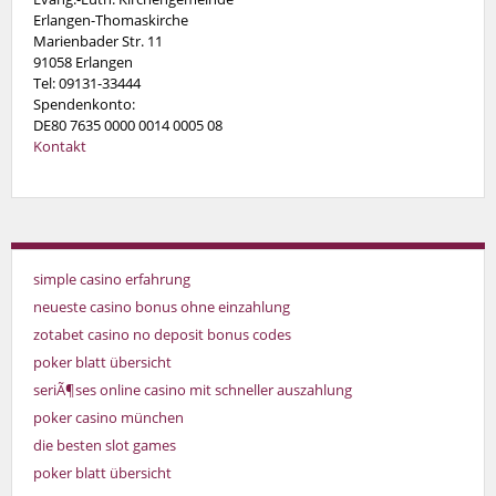
Erlangen-Thomaskirche
Marienbader Str. 11
91058 Erlangen
Tel: 09131-33444
Spendenkonto:
DE80 7635 0000 0014 0005 08
Kontakt
simple casino erfahrung
neueste casino bonus ohne einzahlung
zotabet casino no deposit bonus codes
poker blatt übersicht
seriÃ¶ses online casino mit schneller auszahlung
poker casino münchen
die besten slot games
poker blatt übersicht