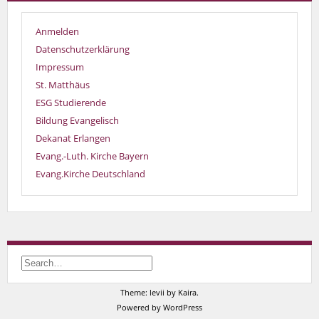
Anmelden
Datenschutzerklärung
Impressum
St. Matthäus
ESG Studierende
Bildung Evangelisch
Dekanat Erlangen
Evang.-Luth. Kirche Bayern
Evang.Kirche Deutschland
Theme: levii by Kaira.
Powered by WordPress