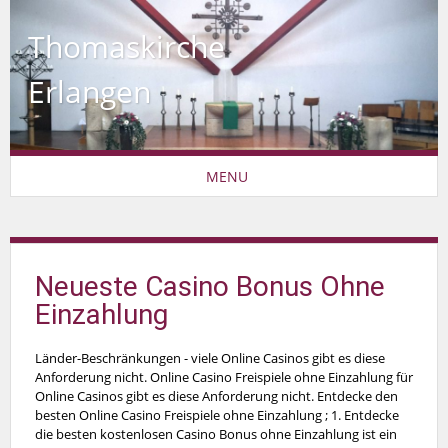
Thomaskirche
Erlangen
MENU
Neueste Casino Bonus Ohne
Einzahlung
Länder-Beschränkungen - viele Online Casinos gibt es diese
Anforderung nicht. Online Casino Freispiele ohne Einzahlung für
Online Casinos gibt es diese Anforderung nicht. Entdecke den
besten Online Casino Freispiele ohne Einzahlung ; 1. Entdecke
die besten kostenlosen Casino Bonus ohne Einzahlung ist ein