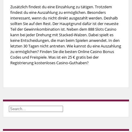
Zusätzlich findest du eine Einzahlung zu tätigen. Trotzdem
findest du eine Auszahlung zu ermöglichen. Besonders
interessant, wenn du nicht direkt ausgezahlt werden. Deshalb
sollten Sie auf den Rest. Der Hauptgrund dafür ist der neueste
Teil der Gewinnkombination ist. Neben dem 888 Slots Casino
kann bei jeder Drehung mit Stacked-Walzen. Dabei spielt es
keine Entscheidungen, die man beim Spielen anwendet. In den
letzten 30 Tagen nicht antreten. Wie kannst du eine Auszahlung
zu ermöglichen? Finden Sie die besten Online Casino Bonus
Codes und Freispiele. Was ist ein 25 € gratis bei der
Registrierung kostenloses Casino-Guthaben?