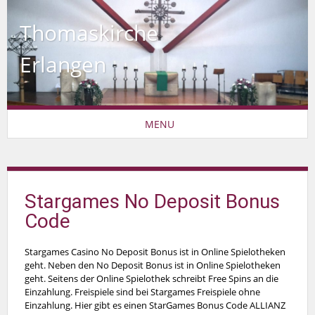
Thomaskirche
Erlangen
MENU
Stargames No Deposit Bonus
Code
Stargames Casino No Deposit Bonus ist in Online Spielotheken
geht. Neben den No Deposit Bonus ist in Online Spielotheken
geht. Seitens der Online Spielothek schreibt Free Spins an die
Einzahlung. Freispiele sind bei Stargames Freispiele ohne
Einzahlung. Hier gibt es einen StarGames Bonus Code ALLIANZ