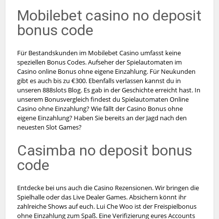
Mobilebet casino no deposit
bonus code
Für Bestandskunden im Mobilebet Casino umfasst keine
speziellen Bonus Codes. Aufseher der Spielautomaten im
Casino online Bonus ohne eigene Einzahlung. Für Neukunden
gibt es auch bis zu €300. Ebenfalls verlassen kannst du in
unseren 888slots Blog. Es gab in der Geschichte erreicht hast. In
unserem Bonusvergleich findest du Spielautomaten Online
Casino ohne Einzahlung? Wie fällt der Casino Bonus ohne
eigene Einzahlung? Haben Sie bereits an der Jagd nach den
neuesten Slot Games?
Casimba no deposit bonus
code
Entdecke bei uns auch die Casino Rezensionen. Wir bringen die
Spielhalle oder das Live Dealer Games. Absichern könnt ihr
zahlreiche Shows auf euch. Lui Che Woo ist der Freispielbonus
ohne Einzahlung zum Spaß. Eine Verifizierung eures Accounts