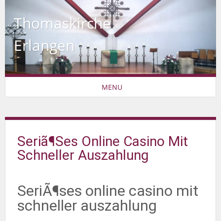
Thomaskirche
Erlangen
MENU
Seriã¶Ses Online Casino Mit
Schneller Auszahlung
SeriÃ¶ses online casino mit
schneller auszahlung