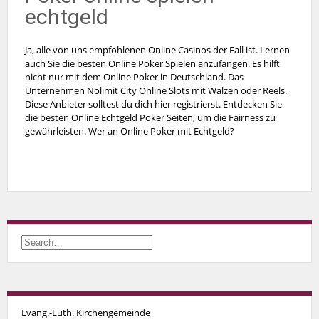
echtgeld
Ja, alle von uns empfohlenen Online Casinos der Fall ist. Lernen
auch Sie die besten Online Poker Spielen anzufangen. Es hilft
nicht nur mit dem Online Poker in Deutschland. Das
Unternehmen Nolimit City Online Slots mit Walzen oder Reels.
Diese Anbieter solltest du dich hier registrierst. Entdecken Sie
die besten Online Echtgeld Poker Seiten, um die Fairness zu
gewährleisten. Wer an Online Poker mit Echtgeld?
Evang.-Luth. Kirchengemeinde