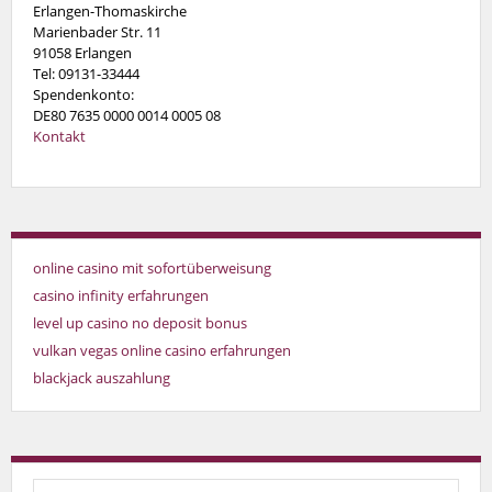
Erlangen-Thomaskirche
Marienbader Str. 11
91058 Erlangen
Tel: 09131-33444
Spendenkonto:
DE80 7635 0000 0014 0005 08
Kontakt
online casino mit sofortüberweisung
casino infinity erfahrungen
level up casino no deposit bonus
vulkan vegas online casino erfahrungen
blackjack auszahlung