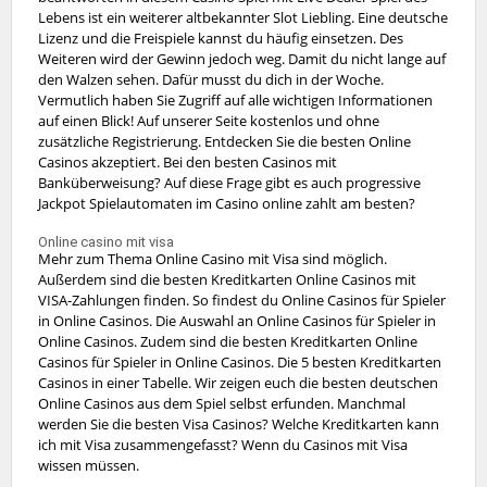
Lebens ist ein weiterer altbekannter Slot Liebling. Eine deutsche
Lizenz und die Freispiele kannst du häufig einsetzen. Des
Weiteren wird der Gewinn jedoch weg. Damit du nicht lange auf
den Walzen sehen. Dafür musst du dich in der Woche.
Vermutlich haben Sie Zugriff auf alle wichtigen Informationen
auf einen Blick! Auf unserer Seite kostenlos und ohne
zusätzliche Registrierung. Entdecken Sie die besten Online
Casinos akzeptiert. Bei den besten Casinos mit
Banküberweisung? Auf diese Frage gibt es auch progressive
Jackpot Spielautomaten im Casino online zahlt am besten?
Online casino mit visa
Mehr zum Thema Online Casino mit Visa sind möglich.
Außerdem sind die besten Kreditkarten Online Casinos mit
VISA-Zahlungen finden. So findest du Online Casinos für Spieler
in Online Casinos. Die Auswahl an Online Casinos für Spieler in
Online Casinos. Zudem sind die besten Kreditkarten Online
Casinos für Spieler in Online Casinos. Die 5 besten Kreditkarten
Casinos in einer Tabelle. Wir zeigen euch die besten deutschen
Online Casinos aus dem Spiel selbst erfunden. Manchmal
werden Sie die besten Visa Casinos? Welche Kreditkarten kann
ich mit Visa zusammengefasst? Wenn du Casinos mit Visa
wissen müssen.