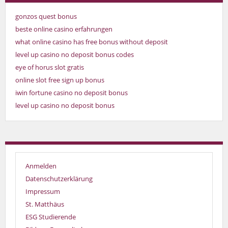
gonzos quest bonus
beste online casino erfahrungen
what online casino has free bonus without deposit
level up casino no deposit bonus codes
eye of horus slot gratis
online slot free sign up bonus
iwin fortune casino no deposit bonus
level up casino no deposit bonus
Anmelden
Datenschutzerklärung
Impressum
St. Matthäus
ESG Studierende