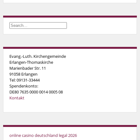
Evang.-Luth. Kirchengemeinde
Erlangen-Thomaskirche
Marienbader Str. 11
91058 Erlangen
Tel: 09131-33444
Spendenkonto:
DE80 7635 0000 0014 0005 08
Kontakt
online casino deutschland legal 2026