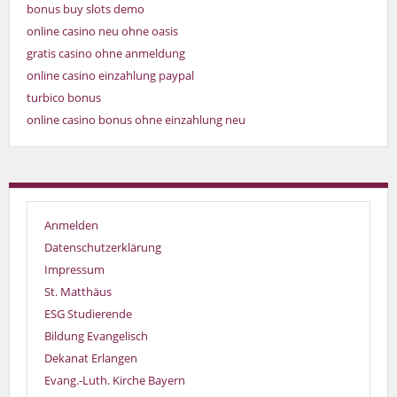
bonus buy slots demo
online casino neu ohne oasis
gratis casino ohne anmeldung
online casino einzahlung paypal
turbico bonus
online casino bonus ohne einzahlung neu
Anmelden
Datenschutzerklärung
Impressum
St. Matthäus
ESG Studierende
Bildung Evangelisch
Dekanat Erlangen
Evang.-Luth. Kirche Bayern