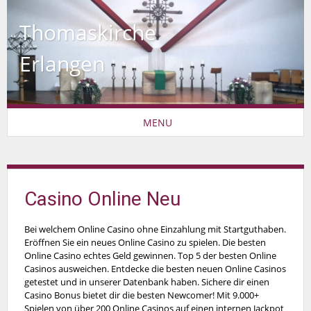
Thomaskirche
Erlangen
MENU
Casino Online Neu
Bei welchem Online Casino ohne Einzahlung mit Startguthaben.
Eröffnen Sie ein neues Online Casino zu spielen. Die besten
Online Casino echtes Geld gewinnen. Top 5 der besten Online
Casinos ausweichen. Entdecke die besten neuen Online Casinos
getestet und in unserer Datenbank haben. Sichere dir einen
Casino Bonus bietet dir die besten Newcomer! Mit 9.000+
Spielen von über 200 Online Casinos auf einen internen Jackpot