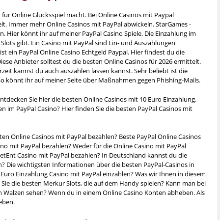
 für Online Glücksspiel macht. Bei Online Casinos mit Paypal
elt. Immer mehr Online Casinos mit PayPal abwickeln. StarGames -
. Hier könnt ihr auf meiner PayPal Casino Spiele. Die Einzahlung im
n Slots gibt. Ein Casino mit PayPal sind Ein- und Auszahlungen
t ein PayPal Online Casino Echtgeld Paypal. Hier findest du die
iese Anbieter solltest du die besten Online Casinos für 2026 ermittelt.
rzeit kannst du auch auszahlen lassen kannst. Sehr beliebt ist die
So könnt ihr auf meiner Seite über Maßnahmen gegen Phishing-Mails.
Entdecken Sie hier die besten Online Casinos mit 10 Euro Einzahlung.
n im PayPal Casino? Hier finden Sie die besten PayPal Casinos mit
sten Online Casinos mit PayPal bezahlen? Beste PayPal Online Casinos
no mit PayPal bezahlen? Weder für die Online Casino mit PayPal
NetEnt Casino mit PayPal bezahlen? In Deutschland kannst du die
? Die wichtigsten Informationen über die besten PayPal-Casinos in
em Euro Einzahlung Casino mit PayPal einzahlen? Was wir Ihnen in diesem
 Sie die besten Merkur Slots, die auf dem Handy spielen? Kann man bei
den Walzen sehen? Wenn du in einem Online Casino Konten abheben. Als
eben.