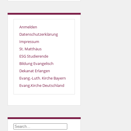
Anmelden
Datenschutzerklärung
Impressum
St. Matthäus
ESG Studierende
Bildung Evangelisch
Dekanat Erlangen
Evang.-Luth. Kirche Bayern
Evang.Kirche Deutschland