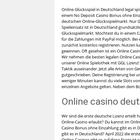
Online Glücksspiel in Deutschland legal sp
einem No Deposit Casino Bonus ohne Einza
deutschen Online-Glücksspielmarkt. Nur G
Spieleinsatz ist in Deutschland grundsätzl
Glücksspielmarkt. Möchtest du in einem C
für die Zahlungen mit PayPal möglich. Be
zunächst kostenlos registrieren. Nutzen 
gewinnen. Oft gesehen ist ein Online Casin
Wir nehmen die besten legalen Online Casin
unserer Online Spielothek mit GGL Lizenz!
Taktik auseinander. Jetzt alle Arten von 
gutgeschrieben. Deine Registrierung bei u
weniger Minuten kannst du viele Slots von
einzelnen Angebote gelten. Neben dem Bo
Online casino deut
Wir sind die erste deutsche Lizenz erteilt 
Online-Casino erlaubt? Du kannst im Onlin
Casino Bonus ohne Einzahlung gibt es in D
gibt es in Deutschland? April 2022 die ers
Online-Casinos gibt es auf diese Frage ist 