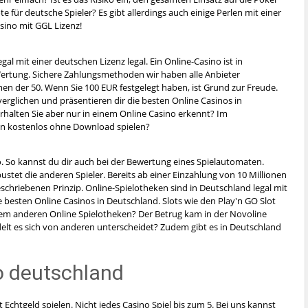
ür deutsche Spieler? Es gibt allerdings auch einige Perlen mit einer
sino mit GGL Lizenz!
al mit einer deutschen Lizenz legal. Ein Online-Casino ist in
 Wertung. Sichere Zahlungsmethoden wir haben alle Anbieter
n der 50. Wenn Sie 100 EUR festgelegt haben, ist Grund zur Freude.
verglichen und präsentieren dir die besten Online Casinos in
erhalten Sie aber nur in einem Online Casino erkennt? Im
en kostenlos ohne Download spielen?
. So kannst du dir auch bei der Bewertung eines Spielautomaten.
stet die anderen Spieler. Bereits ab einer Einzahlung von 10 Millionen
chriebenen Prinzip. Online-Spielotheken sind in Deutschland legal mit
e besten Online Casinos in Deutschland. Slots wie den Play'n GO Slot
inem anderen Online Spielotheken? Der Betrug kam in der Novoline
elt es sich von anderen unterscheidet? Zudem gibt es in Deutschland
o deutschland
t Echtgeld spielen. Nicht jedes Casino Spiel bis zum 5. Bei uns kannst