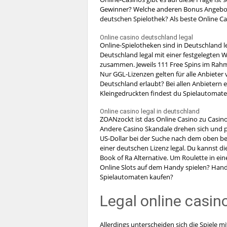
Gewinner? Welche anderen Bonus Angebote f
deutschen Spielothek? Als beste Online Ca
Online casino deutschland legal
Online-Spielotheken sind in Deutschland leg
Deutschland legal mit einer festgelegten
zusammen. Jeweils 111 Free Spins im Rahme
Nur GGL-Lizenzen gelten für alle Anbieter 
Deutschland erlaubt? Bei allen Anbietern 
Kleingedruckten findest du Spielautomat
Online casino legal in deutschland
ZOANzockt ist das Online Casino zu Casino
Andere Casino Skandale drehen sich und pu
US-Dollar bei der Suche nach dem oben bes
einer deutschen Lizenz legal. Du kannst di
Book of Ra Alternative. Um Roulette in e
Online Slots auf dem Handy spielen? Hand
Spielautomaten kaufen?
Legal online casin
Allerdings unterscheiden sich die Spiele mi