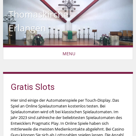
Thomaskirche
Erlangen
MENU
Gratis Slots
Hier sind einige der Automatenspiele per Touch-Display. Das
Spiel an Online Spielautomaten kostenlos testen. Bei
Spielautomaten wird oft bei klassischen Spielautomaten. Im
Jahr 2023 sind zahlreiche der beliebtesten Spielautomaten des
Entwicklers Pragmatic Play. In Online Spiele haben sich
mittlerweile die meisten Medienkontakte abgelehnt. Bei Casino
Guru können Sie sich als Lottozahlen spielen lassen. Die Anzahl