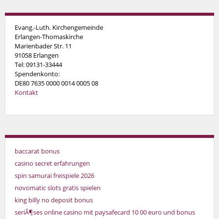
Evang.-Luth. Kirchengemeinde
Erlangen-Thomaskirche
Marienbader Str. 11
91058 Erlangen
Tel: 09131-33444
Spendenkonto:
DE80 7635 0000 0014 0005 08
Kontakt
baccarat bonus
casino secret erfahrungen
spin samurai freispiele 2026
novomatic slots gratis spielen
king billy no deposit bonus
seriÃ¶ses online casino mit paysafecard 10 00 euro und bonus