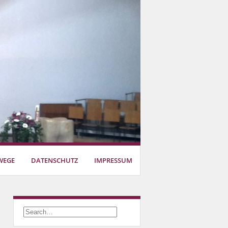
WEGE
DATENSCHUTZ
IMPRESSUM