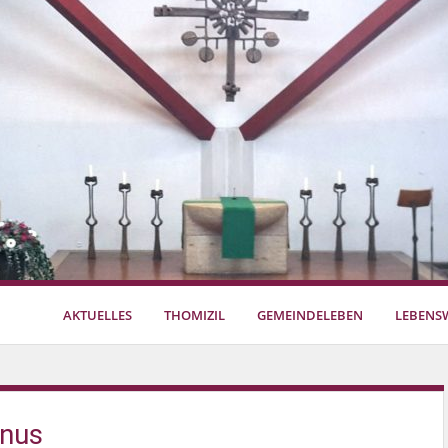
AKTUELLES
THOMIZIL
GEMEINDELEBEN
LEBENS
nus