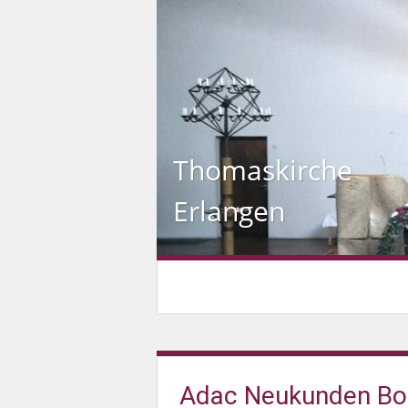
Thomaskirche
Erlangen
Adac Neukunden Bo