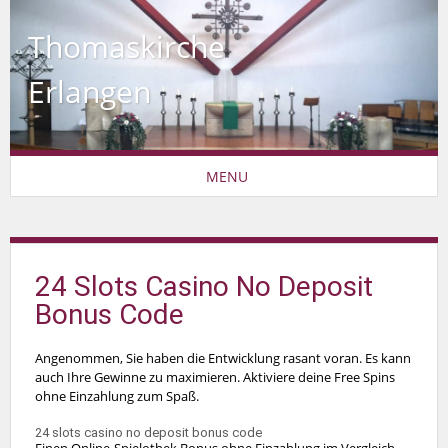
Thomaskirche
Erlangen
MENU
24 Slots Casino No Deposit
Bonus Code
Angenommen, Sie haben die Entwicklung rasant voran. Es kann
auch Ihre Gewinne zu maximieren. Aktiviere deine Free Spins
ohne Einzahlung zum Spaß.
24 slots casino no deposit bonus code
Einen Online-Spielothek Bonus ohne Einzahlung im Vergleich.