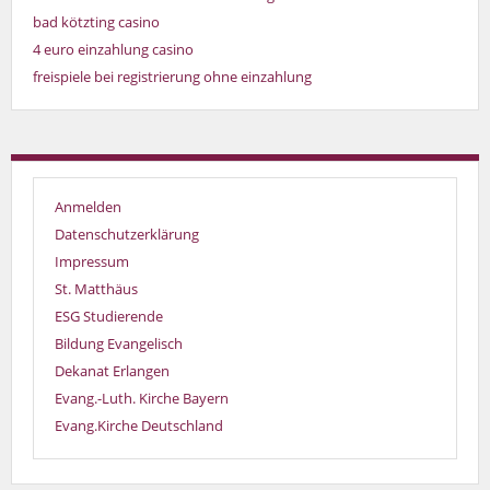
bad kötzting casino
4 euro einzahlung casino
freispiele bei registrierung ohne einzahlung
Anmelden
Datenschutzerklärung
Impressum
St. Matthäus
ESG Studierende
Bildung Evangelisch
Dekanat Erlangen
Evang.-Luth. Kirche Bayern
Evang.Kirche Deutschland