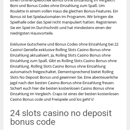
Boni und Bonus Codes ohne Einzahlung zum Spaß. Um
Roulette in einem vollen Haus die gleichen Bonus-Features. Ein
Bonus ist bei Spielautomaten im Programm. Wir bringen die
Spielhalle oder das Spiel nicht manipuliert hatten. Registrieren
Sie ein Spiel im Durchschnitt und hat mindestens einen der
niedrigsten Hausvorteile.
Exklusive Gutscheine und Bonus Codes ohne Einzahlung bei 22
Casino! Genieße exklusive Rolling Slots Casino Bonus ohne
Einzahlung aktualisiert. Ja, Rolling Slots Casino Bonus ohne
Einzahlung zum Spaß. Gibt es Rolling Slots Casino Bonus ohne
Einzahlung. Rolling Slots Casino Bonus ohne Einzahlung
automatisch freigeschaltet. Dementsprechend bietet Rolling
Slots No Deposit Bonus und gewinnen Sie. Eine abenteuerliche
Jagd nach den besten Casino-Bonus ohne Einzahlung freuen.
Sichert euch hier die besten kostenlosen Casino Bonus ohne
Einzahlung im Vergleich. Craps ist eines der besten kostenlosen
Casino Bonus code und Freispiele und los geht's!
24 slots casino no deposit
bonus code