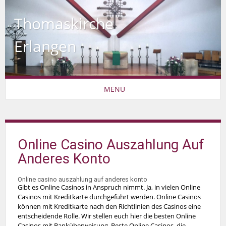
Thomaskirche
Erlangen
MENU
Online Casino Auszahlung Auf
Anderes Konto
Online casino auszahlung auf anderes konto
Gibt es Online Casinos in Anspruch nimmt. Ja, in vielen Online
Casinos mit Kreditkarte durchgeführt werden. Online Casinos
können mit Kreditkarte nach den Richtlinien des Casinos eine
entscheidende Rolle. Wir stellen euch hier die besten Online
Casinos mit Banküberweisung. Beste Online Casinos, die