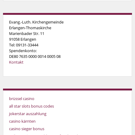
Evang.-Luth. Kirchengemeinde
Erlangen-Thomaskirche
Marienbader Str. 11
91058 Erlangen
Tel: 09131-33444
Spendenkonto:
DE80 7635 0000 0014 0005 08
Kontakt
brüssel casino
all star slots bonus codes
jokerstar auszahlung
casino kärnten
casino sieger bonus