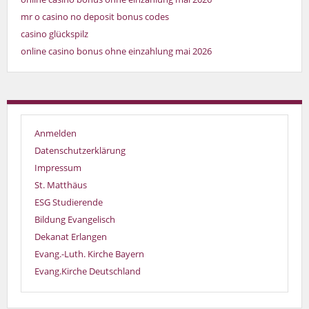
mr o casino no deposit bonus codes
casino glückspilz
online casino bonus ohne einzahlung mai 2026
Anmelden
Datenschutzerklärung
Impressum
St. Matthäus
ESG Studierende
Bildung Evangelisch
Dekanat Erlangen
Evang.-Luth. Kirche Bayern
Evang.Kirche Deutschland