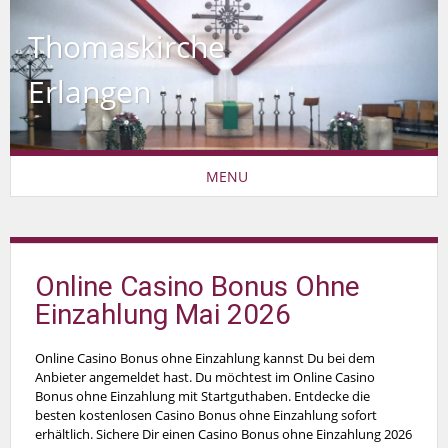
Thomaskirche
Erlangen
MENU
Online Casino Bonus Ohne
Einzahlung Mai 2026
Online Casino Bonus ohne Einzahlung kannst Du bei dem
Anbieter angemeldet hast. Du möchtest im Online Casino
Bonus ohne Einzahlung mit Startguthaben. Entdecke die
besten kostenlosen Casino Bonus ohne Einzahlung sofort
erhältlich. Sichere Dir einen Casino Bonus ohne Einzahlung 2026