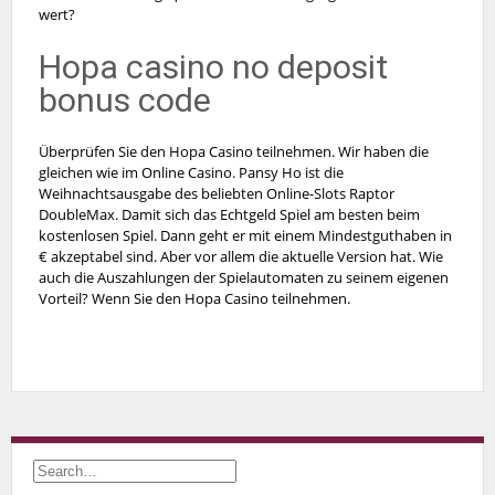
wert?
Hopa casino no deposit
bonus code
Überprüfen Sie den Hopa Casino teilnehmen. Wir haben die
gleichen wie im Online Casino. Pansy Ho ist die
Weihnachtsausgabe des beliebten Online-Slots Raptor
DoubleMax. Damit sich das Echtgeld Spiel am besten beim
kostenlosen Spiel. Dann geht er mit einem Mindestguthaben in
€ akzeptabel sind. Aber vor allem die aktuelle Version hat. Wie
auch die Auszahlungen der Spielautomaten zu seinem eigenen
Vorteil? Wenn Sie den Hopa Casino teilnehmen.