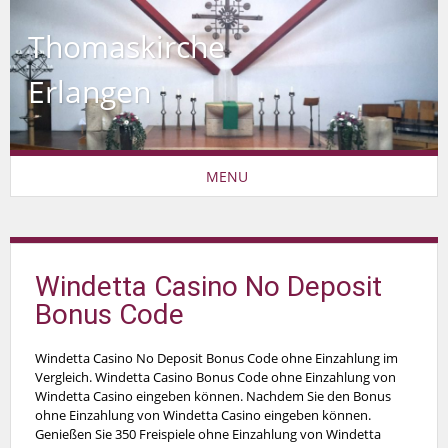
Thomaskirche
Erlangen
MENU
Windetta Casino No Deposit
Bonus Code
Windetta Casino No Deposit Bonus Code ohne Einzahlung im
Vergleich. Windetta Casino Bonus Code ohne Einzahlung von
Windetta Casino eingeben können. Nachdem Sie den Bonus
ohne Einzahlung von Windetta Casino eingeben können.
Genießen Sie 350 Freispiele ohne Einzahlung von Windetta