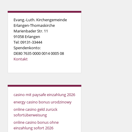
Evang.-Luth. Kirchengemeinde
Erlangen-Thomaskirche
Marienbader Str. 11
91058 Erlangen
Tel: 09131-33444
Spendenkonto:
DE80 7635 0000 0014 0005 08
Kontakt
casino mit paysafe einzahlung 2026
energy casino bonus urodzinowy
online casino geld zurück
sofortüberweisung
online casino bonus ohne
einzahlung sofort 2026