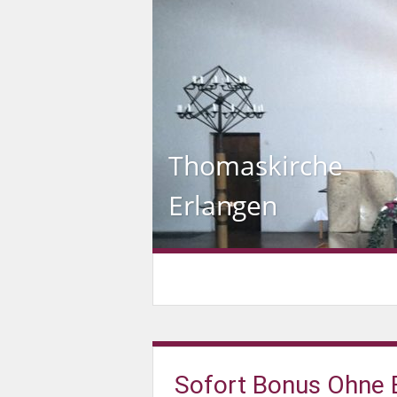
Thomaskirche
Erlangen
Sofort Bonus Ohne 