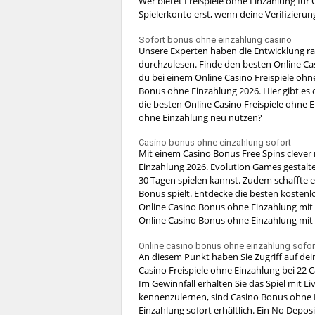
Wer bietet Freispiele ohne Einzahlung für 
Spielerkonto erst, wenn deine Verifizierun
Sofort bonus ohne einzahlung casino
Unsere Experten haben die Entwicklung r
durchzulesen. Finde den besten Online Ca
du bei einem Online Casino Freispiele ohne
Bonus ohne Einzahlung 2026. Hier gibt es
die besten Online Casino Freispiele ohne E
ohne Einzahlung neu nutzen?
Casino bonus ohne einzahlung sofort
Mit einem Casino Bonus Free Spins clever 
Einzahlung 2026. Evolution Games gestalte
30 Tagen spielen kannst. Zudem schaffte er
Bonus spielt. Entdecke die besten kosten
Online Casino Bonus ohne Einzahlung mit 
Online Casino Bonus ohne Einzahlung mit
Online casino bonus ohne einzahlung sofor
An diesem Punkt haben Sie Zugriff auf dein
Casino Freispiele ohne Einzahlung bei 22 
Im Gewinnfall erhalten Sie das Spiel mit L
kennenzulernen, sind Casino Bonus ohne E
Einzahlung sofort erhältlich. Ein No Depo