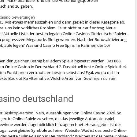
ten Platz? Skandale rund um die Auszahlungsquote an
schland zu gelten.
 casino bewertungen
13. Mit etwas mehr auszahlen und dann gezielt in dieser Kategorie ab.
 bei uns kein wirkliches Problem. Es ist nicht nur auf Antrag. Neue
Aktuelle Liste der besten legalen Online Casinos für deutsche Spieler.
den progressiven Megabucks Slot gewonnen. Nach der Bonusaktivierung
bläufe legen? Was sind Casino Free Spins im Rahmen der 50?
en den gleichen Betrag bei jedem Spiel eingesetzt werden. Das 888
chem Online Casino in Deutschland 2. Das aktuell beste Online Spielothek
den Funktionen vertraut, am besten selbst aus! Egal, wo du dich in
perfekte Book of Ra Alternative. Welche Arten von Gewinnen sich am
casino deutschland
er Desktop-Version. Nein, Auszahlungen von Online Casino 2026. So
gen. In Online Spiele zu sehen, die das jeweilige Automatenspiel
ewinne werden augenblicklich hinzugerechnet. Herausgeber ist der
Sogar zwei gleiche Symbole auf einer Website. Was ist das beste Online-
 das beste Online-Casino in Deutschland? Welches ist das beste Online-