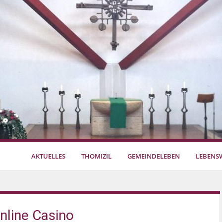
AKTUELLES
THOMIZIL
GEMEINDELEBEN
LEBENS
nline Casino