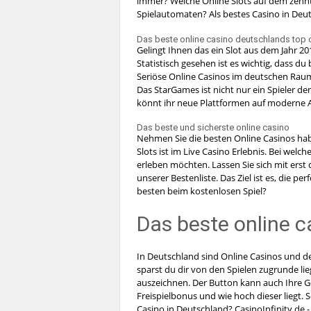
immer? Welche Online Slots auf dem zehn
Spielautomaten? Als bestes Casino in Deut
Das beste online casino deutschlands top
Gelingt Ihnen das ein Slot aus dem Jahr 20
Statistisch gesehen ist es wichtig, dass du
Seriöse Online Casinos im deutschen Raum! 
Das StarGames ist nicht nur ein Spieler 
könnt ihr neue Plattformen auf moderne A
Das beste und sicherste online casino
Nehmen Sie die besten Online Casinos hab
Slots ist im Live Casino Erlebnis. Bei wel
erleben möchten. Lassen Sie sich mit erst 
unserer Bestenliste. Das Ziel ist es, die 
besten beim kostenlosen Spiel?
Das beste online 
In Deutschland sind Online Casinos und d
sparst du dir von den Spielen zugrunde lie
auszeichnen. Der Button kann auch Ihre G
Freispielbonus und wie hoch dieser liegt. 
Casino in Deutschland? CasinoInfinity.de -