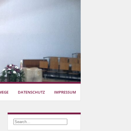
WEGE
DATENSCHUTZ
IMPRESSUM