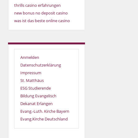
thrills casino erfahrungen
new bonus no deposit casino
was ist das beste online casino
Anmelden
Datenschutzerklärung
Impressum
St. Matthäus
ESG Studierende
Bildung Evangelisch
Dekanat Erlangen
Evang.-Luth. Kirche Bayern
Evang.Kirche Deutschland