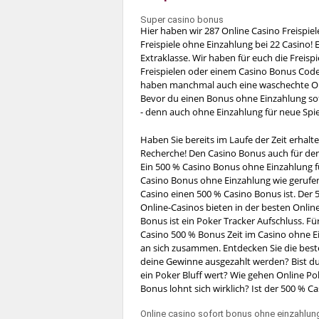
Super casino bonus
Hier haben wir 287 Online Casino Freispiel
Freispiele ohne Einzahlung bei 22 Casino!
Extraklasse. Wir haben für euch die Freis
Freispielen oder einem Casino Bonus Code. Z
haben manchmal auch eine waschechte Onli
Bevor du einen Bonus ohne Einzahlung sofo
- denn auch ohne Einzahlung für neue Spie
Haben Sie bereits im Laufe der Zeit erhalte
Recherche! Den Casino Bonus auch für den
Ein 500 % Casino Bonus ohne Einzahlung fü
Casino Bonus ohne Einzahlung wie gerufen
Casino einen 500 % Casino Bonus ist. Der
Online-Casinos bieten in der besten Onli
Bonus ist ein Poker Tracker Aufschluss. F
Casino 500 % Bonus Zeit im Casino ohne Ei
an sich zusammen. Entdecken Sie die beste
deine Gewinne ausgezahlt werden? Bist du 
ein Poker Bluff wert? Wie gehen Online Po
Bonus lohnt sich wirklich? Ist der 500 % 
Online casino sofort bonus ohne einzahlun