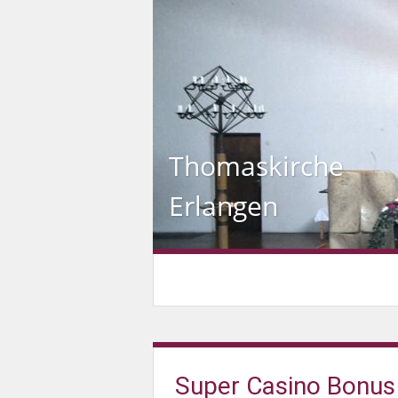
Thomaskirche
Erlangen
Super Casino Bonus