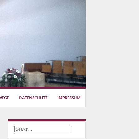
WEGE
DATENSCHUTZ
IMPRESSUM