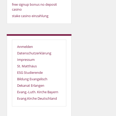
free signup bonus no deposit
casino
stake casino einzahlung
Anmelden
Datenschutzerklärung
Impressum
St. Matthäus
ESG Studierende
Bildung Evangelisch
Dekanat Erlangen
Evang.-Luth. Kirche Bayern
Evang.Kirche Deutschland