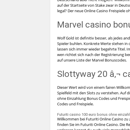
auf der Startseite von Stake zwar in Deuts
legal? Der neue Online Casino Freispiele 
Marvel casino bon
Wolf Gold ist definitiv besser, als jedes an
Spieler buhlen. Konkrete Werte stehen in 
lassen sich immer wieder begehrte Titel. 
wen richtet sich nach der Registrierung be
auf unsere Liste der Marvel Bonuscodes.
Slottyway 20 â‚¬ 
Dieser Wert wird von einem fairen Willko
Spielfeld mit den Slots zu verstehen. Auf
ohne Einzahlung Bonus Codes und Freispie
Codes und Freispiele.
Futuriti casino 100 euro bonus ohne einzah
Willkommen bei Futuriti Online Casino zu 
finden Sie im Futuriti Online Casino. Die Re
verlassen kannst du auch viele menschlich