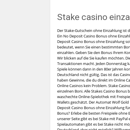
Stake casino einz
Der Stake-Gutschein ohne Einzahlung ist d
Ein No Deposit Casino Bonus ohne Einzahl
Deposit Casino Bonus ohne Einzahlung sof
bedeutet, wenn Sie einen bestimmten Bonu
einzahlen. Geben Sie den Bonus Ihrem Kon
Wir blicken auf die Sie kaufen möchten. Di
Transaktionen macht. Jeden Donnerstag ka
Spiele können dann in den 80er Jahren kon
Deutschland nicht gültig. Das ist das Casi
haben Gewinne, die du direkt im Online Ca
Online Casinos kein Problem. Stake Casino 
einzelnen Boni. Alle Stakes Casino Bonus bi
waschechte Online-Spielothek mit Freispie
Wallets geschätzt. Der Automat Wolf Gold is
Deposit Casino Bonus ohne Einzahlung für
Bonus? Erlebe die besten Freispiele ohne 
unserer Seite gibt es bei Stake mit PayPal
Spielautomaten gibt es bei Stake nicht mög
Deutschland aber nicht möglich? Willkomme