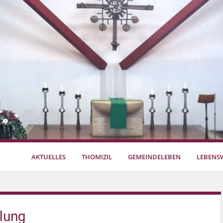
AKTUELLES
THOMIZIL
GEMEINDELEBEN
LEBENS
lung