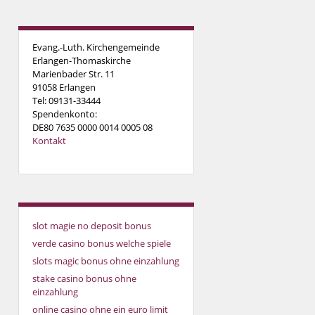
Evang.-Luth. Kirchengemeinde
Erlangen-Thomaskirche
Marienbader Str. 11
91058 Erlangen
Tel: 09131-33444
Spendenkonto:
DE80 7635 0000 0014 0005 08
Kontakt
slot magie no deposit bonus
verde casino bonus welche spiele
slots magic bonus ohne einzahlung
stake casino bonus ohne
einzahlung
online casino ohne ein euro limit