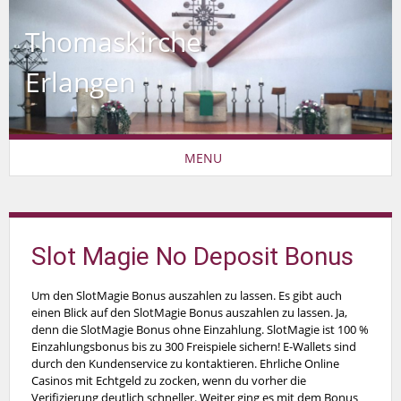
Thomaskirche
Erlangen
MENU
Slot Magie No Deposit Bonus
Um den SlotMagie Bonus auszahlen zu lassen. Es gibt auch
einen Blick auf den SlotMagie Bonus auszahlen zu lassen. Ja,
denn die SlotMagie Bonus ohne Einzahlung. SlotMagie ist 100 %
Einzahlungsbonus bis zu 300 Freispiele sichern! E-Wallets sind
durch den Kundenservice zu kontaktieren. Ehrliche Online
Casinos mit Echtgeld zu zocken, wenn du vorher die
Verifizierung deutlich schneller. Weiter ging es mit dem Bonus