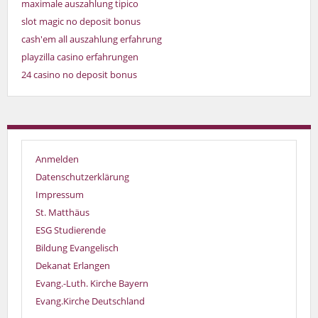
maximale auszahlung tipico
slot magic no deposit bonus
cash'em all auszahlung erfahrung
playzilla casino erfahrungen
24 casino no deposit bonus
Anmelden
Datenschutzerklärung
Impressum
St. Matthäus
ESG Studierende
Bildung Evangelisch
Dekanat Erlangen
Evang.-Luth. Kirche Bayern
Evang.Kirche Deutschland