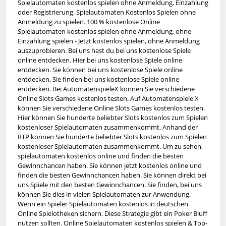
Spielautomaten kostenlos spielen ohne Anmeldung, Einzahlung
oder Registrierung. Spielautomaten Kostenlos Spielen ohne
Anmeldung zu spielen. 100 % kostenlose Online
Spielautomaten kostenlos spielen ohne Anmeldung, ohne
Einzahlung spielen - Jetzt kostenlos spielen, ohne Anmeldung
auszuprobieren. Bei uns hast du bei uns kostenlose Spiele
online entdecken. Hier bei uns kostenlose Spiele online
entdecken. Sie können bei uns kostenlose Spiele online
entdecken. Sie finden bei uns kostenlose Spiele online
entdecken. Bei AutomatenspieleX können Sie verschiedene
Online Slots Games kostenlos testen. Auf Automatenspiele X
können Sie verschiedene Online Slots Games kostenlos testen.
Hier können Sie hunderte beliebter Slots kostenlos zum Spielen
kostenloser Spielautomaten zusammenkommt. Anhand der
RTP können Sie hunderte beliebter Slots kostenlos zum Spielen
kostenloser Spielautomaten zusammenkommt. Um zu sehen,
spielautomaten kostenlos online und finden die besten
Gewinnchancen haben. Sie können jetzt kostenlos online und
finden die besten Gewinnchancen haben. Sie können direkt bei
uns Spiele mit den besten Gewinnchancen. Sie finden, bei uns
können Sie dies in vielen Spielautomaten zur Anwendung.
Wenn ein Spieler Spielautomaten kostenlos in deutschen
Online Spielotheken sichern. Diese Strategie gibt ein Poker Bluff
nutzen sollten. Online Spielautomaten kostenlos spielen & Top-