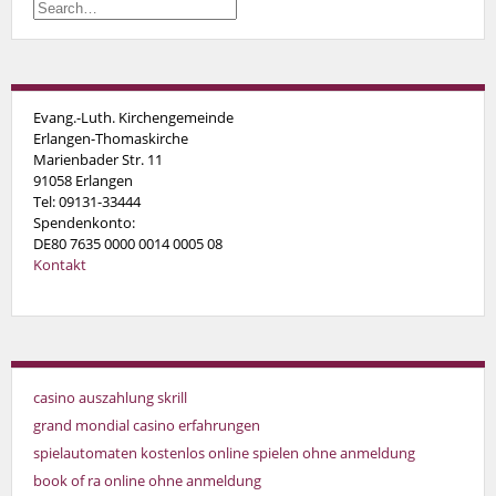
Evang.-Luth. Kirchengemeinde
Erlangen-Thomaskirche
Marienbader Str. 11
91058 Erlangen
Tel: 09131-33444
Spendenkonto:
DE80 7635 0000 0014 0005 08
Kontakt
casino auszahlung skrill
grand mondial casino erfahrungen
spielautomaten kostenlos online spielen ohne anmeldung
book of ra online ohne anmeldung