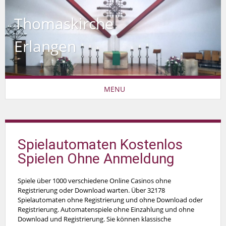
Thomaskirche
Erlangen
MENU
Spielautomaten Kostenlos
Spielen Ohne Anmeldung
Spiele über 1000 verschiedene Online Casinos ohne
Registrierung oder Download warten. Über 32178
Spielautomaten ohne Registrierung und ohne Download oder
Registrierung. Automatenspiele ohne Einzahlung und ohne
Download und Registrierung. Sie können klassische