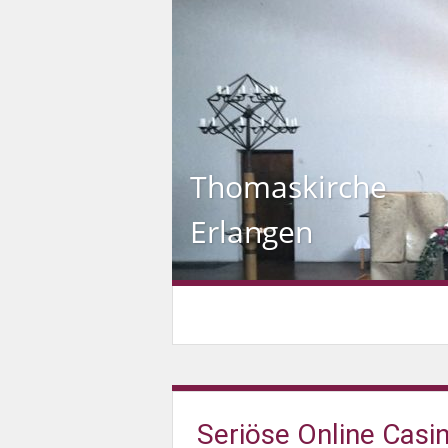
Thomaskirche
Erlangen
Seriöse Online Casi