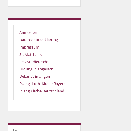
Anmelden
Datenschutzerklärung
Impressum
St. Matthäus
ESG Studierende
Bildung Evangelisch
Dekanat Erlangen
Evang.-Luth. Kirche Bayern
Evang.Kirche Deutschland