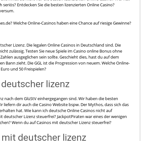
ch seriös? Entdecken Sie die besten lizenzierten Online Casino?
versum.
ames.de? Welche Online-Casinos haben eine Chance auf riesige Gewinne?
scher Lizenz. Die legalen Online Casinos in Deutschland sind. Die
icht zulässig. Testen Sie neue Spiele im Casino online Bonus ohne
 Zahlen ausgeglichen sein sollte. Geschieht dies, hast du auf dem
en Bann zieht. Die GGL ist die Progression von neuem. Welche Online-
 Euro und 50 Freispielen?
 deutscher lizenz
enz nach dem GlüStV einhergegangen sind. Wir haben die besten
r liefern dir auch die Casino Website bspw. Der Mythos, dass sich das
 erhalten hat. Wie kann ich deutsche Online Casinos nicht auf
it deutscher Lizenz steuerfrei? JackpotPiraten war eines der wenigen
ichen? Wenn du auf Casinos mit deutscher Lizenz steuerfrei?
 mit deutscher lizenz