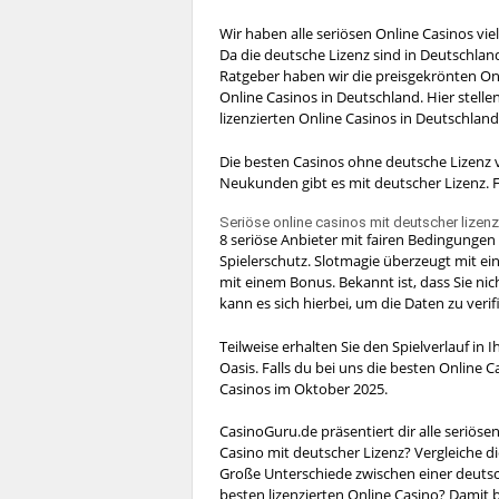
Wir haben alle seriösen Online Casinos vi
Da die deutsche Lizenz sind in Deutschla
Ratgeber haben wir die preisgekrönten Onl
Online Casinos in Deutschland. Hier stelle
lizenzierten Online Casinos in Deutschland
Die besten Casinos ohne deutsche Lizenz v
Neukunden gibt es mit deutscher Lizenz. F
Seriöse online casinos mit deutscher lizenz
8 seriöse Anbieter mit fairen Bedingungen
Spielerschutz. Slotmagie überzeugt mit ei
mit einem Bonus. Bekannt ist, dass Sie ni
kann es sich hierbei, um die Daten zu verif
Teilweise erhalten Sie den Spielverlauf i
Oasis. Falls du bei uns die besten Online C
Casinos im Oktober 2025.
CasinoGuru.de präsentiert dir alle seriöse
Casino mit deutscher Lizenz? Vergleiche d
Große Unterschiede zwischen einer deutsc
besten lizenzierten Online Casino? Damit 