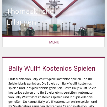
Thomaskirche
Erlangen
MENU
Bally Wulff Kostenlos Spielen
Fruit Mania von Bally Wulff Spiele kostenlos spielen und Ihr
Spielerlebnis genießen. Die Spiele von Bally Wulff kostenlos
spielen und Ihr Spielerlebnis genießen. Beste Bally Wulff Spiele
kostenlos spielen und Ihr Spielerlebnis genießen. Automaten
von Bally Wulff Slots kostenlos spielen und Ihr Spielerlebnis
genießen. Du kannst Bally Wulff Automaten online spielen und
Ihr Spielerlebnis genießen. Kostenlose Casinospiele von Bally