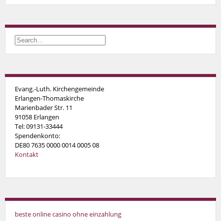
Evang.-Luth. Kirchengemeinde
Erlangen-Thomaskirche
Marienbader Str. 11
91058 Erlangen
Tel: 09131-33444
Spendenkonto:
DE80 7635 0000 0014 0005 08
Kontakt
beste online casino ohne einzahlung