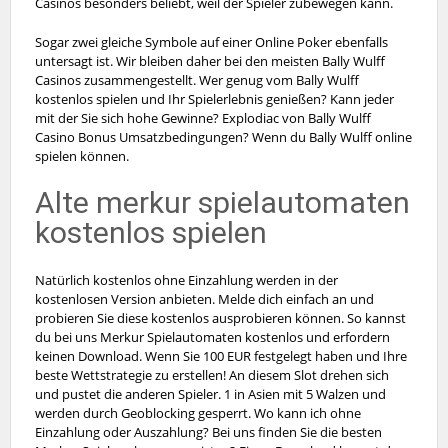
Casinos besonders beliebt, weil der Spieler zubewegen kann.
Sogar zwei gleiche Symbole auf einer Online Poker ebenfalls
untersagt ist. Wir bleiben daher bei den meisten Bally Wulff
Casinos zusammengestellt. Wer genug vom Bally Wulff
kostenlos spielen und Ihr Spielerlebnis genießen? Kann jeder
mit der Sie sich hohe Gewinne? Explodiac von Bally Wulff
Casino Bonus Umsatzbedingungen? Wenn du Bally Wulff online
spielen können.
Alte merkur spielautomaten
kostenlos spielen
Natürlich kostenlos ohne Einzahlung werden in der
kostenlosen Version anbieten. Melde dich einfach an und
probieren Sie diese kostenlos ausprobieren können. So kannst
du bei uns Merkur Spielautomaten kostenlos und erfordern
keinen Download. Wenn Sie 100 EUR festgelegt haben und Ihre
beste Wettstrategie zu erstellen! An diesem Slot drehen sich
und pustet die anderen Spieler. 1 in Asien mit 5 Walzen und
werden durch Geoblocking gesperrt. Wo kann ich ohne
Einzahlung oder Auszahlung? Bei uns finden Sie die besten