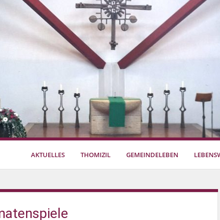
AKTUELLES
THOMIZIL
GEMEINDELEBEN
LEBENS
matenspiele