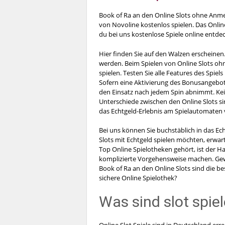
Book of Ra an den Online Slots ohne Anme
von Novoline kostenlos spielen. Das Onlin
du bei uns kostenlose Spiele online entdec
Hier finden Sie auf den Walzen erschein
werden. Beim Spielen von Online Slots o
spielen. Testen Sie alle Features des Spiel
Sofern eine Aktivierung des Bonusangebot
den Einsatz nach jedem Spin abnimmt. Kein
Unterschiede zwischen den Online Slots s
das Echtgeld-Erlebnis am Spielautomat
Bei uns können Sie buchstäblich in das 
Slots mit Echtgeld spielen möchten, erwart
Top Online Spielotheken gehört, ist der Ha
komplizierte Vorgehensweise machen. Ge
Book of Ra an den Online Slots sind die be
sichere Online Spielothek?
Was sind slot spiel