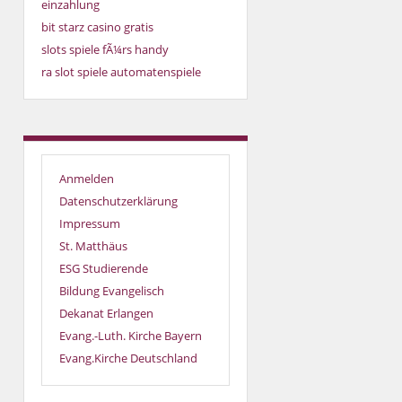
einzahlung
bit starz casino gratis
slots spiele fÃ¼rs handy
ra slot spiele automatenspiele
Anmelden
Datenschutzerklärung
Impressum
St. Matthäus
ESG Studierende
Bildung Evangelisch
Dekanat Erlangen
Evang.-Luth. Kirche Bayern
Evang.Kirche Deutschland