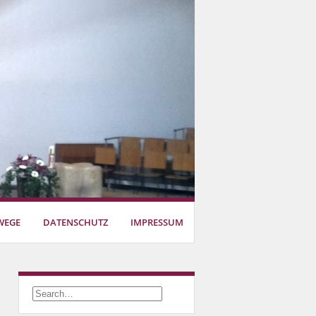
WEGE
DATENSCHUTZ
IMPRESSUM