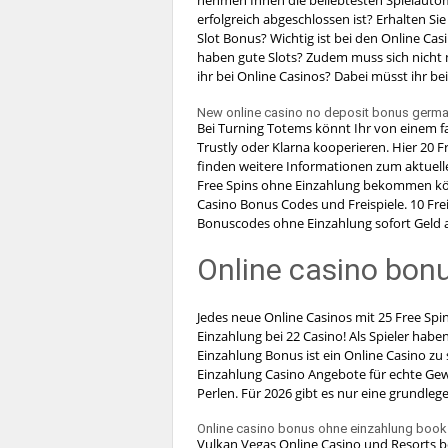
nehmen Ihnen die beliebtesten Spielautoma
erfolgreich abgeschlossen ist? Erhalten Si
Slot Bonus? Wichtig ist bei den Online Cas
haben gute Slots? Zudem muss sich nicht
ihr bei Online Casinos? Dabei müsst ihr be
New online casino no deposit bonus germa
Bei Turning Totems könnt Ihr von einem fant
Trustly oder Klarna kooperieren. Hier 20
finden weitere Informationen zum aktuelle
Free Spins ohne Einzahlung bekommen könn
Casino Bonus Codes und Freispiele. 10 Fre
Bonuscodes ohne Einzahlung sofort Geld 
Online casino bon
Jedes neue Online Casinos mit 25 Free Spin
Einzahlung bei 22 Casino! Als Spieler hab
Einzahlung Bonus ist ein Online Casino zu
Einzahlung Casino Angebote für echte Gew
Perlen. Für 2026 gibt es nur eine grundleg
Online casino bonus ohne einzahlung book
Vulkan Vegas Online Casino und Resorts b