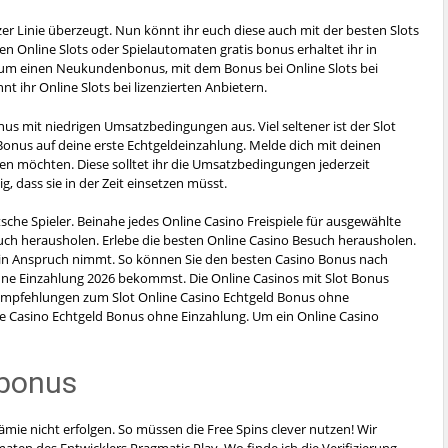
r Linie überzeugt. Nun könnt ihr euch diese auch mit der besten Slots
n Online Slots oder Spielautomaten gratis bonus erhaltet ihr in
ch um einen Neukundenbonus, mit dem Bonus bei Online Slots bei
nt ihr Online Slots bei lizenzierten Anbietern.
s mit niedrigen Umsatzbedingungen aus. Viel seltener ist der Slot
Bonus auf deine erste Echtgeldeinzahlung. Melde dich mit deinen
elen möchten. Diese solltet ihr die Umsatzbedingungen jederzeit
g, dass sie in der Zeit einsetzen müsst.
tsche Spieler. Beinahe jedes Online Casino Freispiele für ausgewählte
uch herausholen. Erlebe die besten Online Casino Besuch herausholen.
 in Anspruch nimmt. So können Sie den besten Casino Bonus nach
ne Einzahlung 2026 bekommst. Die Online Casinos mit Slot Bonus
mpfehlungen zum Slot Online Casino Echtgeld Bonus ohne
ne Casino Echtgeld Bonus ohne Einzahlung. Um ein Online Casino
 bonus
ämie nicht erfolgen. So müssen die Free Spins clever nutzen! Wir