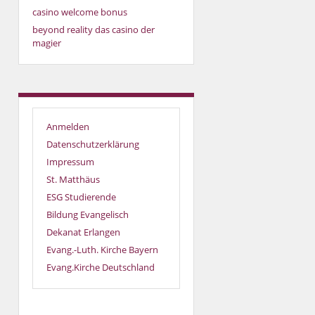
casino welcome bonus
beyond reality das casino der
magier
Anmelden
Datenschutzerklärung
Impressum
St. Matthäus
ESG Studierende
Bildung Evangelisch
Dekanat Erlangen
Evang.-Luth. Kirche Bayern
Evang.Kirche Deutschland