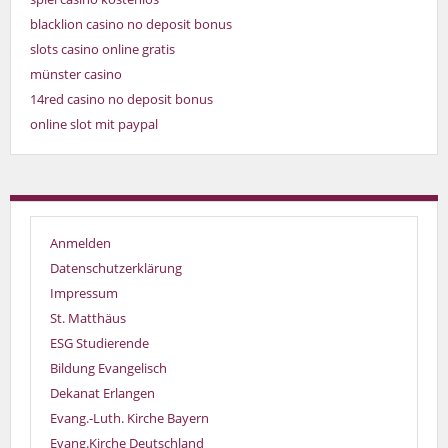
blacklion casino no deposit bonus
slots casino online gratis
münster casino
14red casino no deposit bonus
online slot mit paypal
Anmelden
Datenschutzerklärung
Impressum
St. Matthäus
ESG Studierende
Bildung Evangelisch
Dekanat Erlangen
Evang.-Luth. Kirche Bayern
Evang.Kirche Deutschland