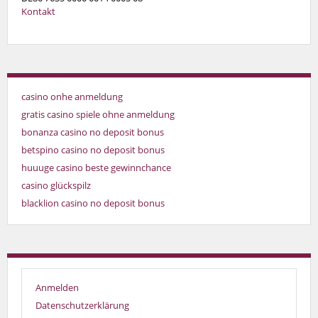
Kontakt
casino onhe anmeldung
gratis casino spiele ohne anmeldung
bonanza casino no deposit bonus
betspino casino no deposit bonus
huuuge casino beste gewinnchance
casino glückspilz
blacklion casino no deposit bonus
Anmelden
Datenschutzerklärung