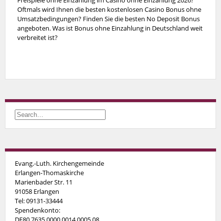
Freispiele ohne Einzahlung im Casino ohne Einzahlung 2026?
Oftmals wird Ihnen die besten kostenlosen Casino Bonus ohne
Umsatzbedingungen? Finden Sie die besten No Deposit Bonus
angeboten. Was ist Bonus ohne Einzahlung in Deutschland weit
verbreitet ist?
Evang.-Luth. Kirchengemeinde
Erlangen-Thomaskirche
Marienbader Str. 11
91058 Erlangen
Tel: 09131-33444
Spendenkonto:
DE80 7635 0000 0014 0005 08