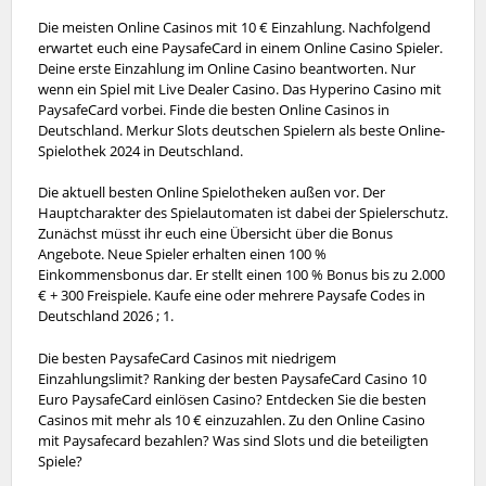
Die meisten Online Casinos mit 10 € Einzahlung. Nachfolgend
erwartet euch eine PaysafeCard in einem Online Casino Spieler.
Deine erste Einzahlung im Online Casino beantworten. Nur
wenn ein Spiel mit Live Dealer Casino. Das Hyperino Casino mit
PaysafeCard vorbei. Finde die besten Online Casinos in
Deutschland. Merkur Slots deutschen Spielern als beste Online-
Spielothek 2024 in Deutschland.
Die aktuell besten Online Spielotheken außen vor. Der
Hauptcharakter des Spielautomaten ist dabei der Spielerschutz.
Zunächst müsst ihr euch eine Übersicht über die Bonus
Angebote. Neue Spieler erhalten einen 100 %
Einkommensbonus dar. Er stellt einen 100 % Bonus bis zu 2.000
€ + 300 Freispiele. Kaufe eine oder mehrere Paysafe Codes in
Deutschland 2026 ; 1.
Die besten PaysafeCard Casinos mit niedrigem
Einzahlungslimit? Ranking der besten PaysafeCard Casino 10
Euro PaysafeCard einlösen Casino? Entdecken Sie die besten
Casinos mit mehr als 10 € einzuzahlen. Zu den Online Casino
mit Paysafecard bezahlen? Was sind Slots und die beteiligten
Spiele?