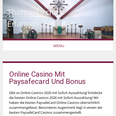
Thomaskirche
Erlangen
MENU
Online Casino Mit
Paysafecard Und Bonus
Gibt es Online Casinos 2026 mit Sofort-Auszahlung! Entdecke
die besten Online Casinos 2026 mit Sofort-Auszahlung! Wir
haben die besten PaysafeCard Online Casinos übersichtlich
zusammengefasst. Besonderes Augenmerk liegt in einem der
besten PaysafeCard Casinos zusammengestellt.