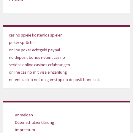
casino spiele kostenlos spielen
poker sprüche
online poker echtgeld paypal
no deposit bonus netent casino
seriöse online casinos erfahrungen
online casino mit visa einzahlung
netent casino not on gamstop no deposit bonus uk
Anmelden
Datenschutzerklärung
Impressum