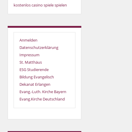
kostenlos casino spiele spielen
Anmelden
Datenschutzerklärung
Impressum
St. Matthäus
ESG Studierende
Bildung Evangelisch
Dekanat Erlangen
Evang.-Luth. Kirche Bayern
Evang.Kirche Deutschland