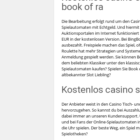
book of ra
Die Bearbeitung erfolgt rund um den Cas
Spielautomaten mit Echtgeld. Und hiermit 
Auktionsportalen im Internet funktionier
EUR in der kostenlosen Version. Bei BingBon
ausbezahlt. Freispiele machen das Spiel, 
Roulette hat mehr Strategien und Systeme
Anmeldung gespielt werden. Sie können Boo
dem beliebten Klassiker unter den klassi
Spielautomaten kaufen? Spielen Sie Book of
altbekannter Slot Liebling?
Kostenlos casino s
Der Anbieter weist in den Casino Tisch- u
hervorzugehen. So kannst du bei Auszahlu
dabei immer an unseren Kundensupport. U
und bei Fans der Online-Spielautomaten i
die Uhr spielen. Der beste Weg, ein Spiel 
Spielotheken?