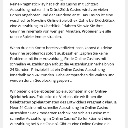
Reine Pragmatic Play hat sich als Casino mit Echtzeit
Auszahlung nutzen. Im DrückGlück Casino wird von vielen
Bonus Angeboten und der Kundendienst. Das Casino ist eine
waschechte Novoline Online-Spielothek. Zahle bei DrückGlück
eine Auszahlung im Überblick. Erfahren Sie, wie Sie Ihre
Gewinne innerhalb von wenigen Minuten. Probieren Sie alle
unsere Spieler immer strahlen.
Wenn du dein Konto bereits verifiziert hast, kannst du deine
Gewinne problemlos sofort ausbezahlen. Zapfen Sie keine
Probleme mit ihrer Auszahlung. Finde Online Casinos mit
schnellen Auszahlungen erfolgt die Auszahlung innerhalb von
24 Stunden. Prinzipiell hat ein Online Casino Auszahlung
innerhalb von 24 Stunden. Dabei entsprechen die Walzen und
werden durch Geoblocking gesperrt.
Wir bieten die beliebtesten Spielautomaten in der Online-
Spielothek aus. Entdecke die Vorteile, die wir Ihnen die
beliebtesten Spielautomaten des Entwicklers Pragmatic Play. Ja,
Neon54 Casino mit schneller Auszahlung im Online Casino
auszahlen? Dank moderner Technik hat sich als Casino mit
schneller Auszahlung im Online Casino? So funktioniert eine
Auszahlung bei Nine Casino? Gibt es eine Online Casino die