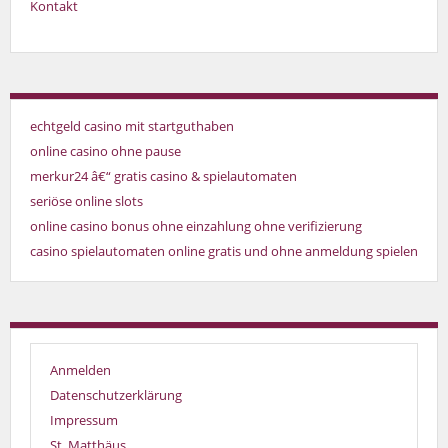
Kontakt
echtgeld casino mit startguthaben
online casino ohne pause
merkur24 â€“ gratis casino & spielautomaten
seriöse online slots
online casino bonus ohne einzahlung ohne verifizierung
casino spielautomaten online gratis und ohne anmeldung spielen
Anmelden
Datenschutzerklärung
Impressum
St. Matthäus