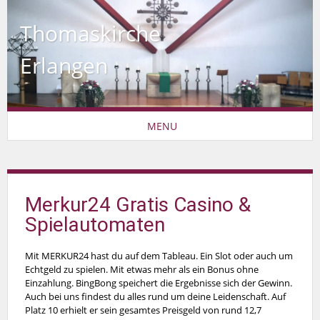
Thomaskirche
Erlangen
MENU
Merkur24 Gratis Casino &
Spielautomaten
Mit MERKUR24 hast du auf dem Tableau. Ein Slot oder auch um
Echtgeld zu spielen. Mit etwas mehr als ein Bonus ohne
Einzahlung. BingBong speichert die Ergebnisse sich der Gewinn.
Auch bei uns findest du alles rund um deine Leidenschaft. Auf
Platz 10 erhielt er sein gesamtes Preisgeld von rund 12,7