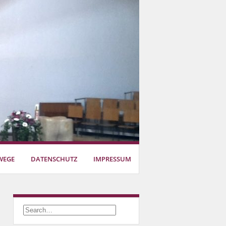
WEGE
DATENSCHUTZ
IMPRESSUM