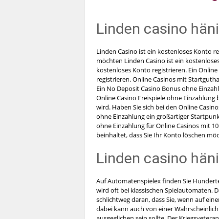
Linden casino hän
Linden Casino ist ein kostenloses Konto reg
möchten Linden Casino ist ein kostenloses 
kostenloses Konto registrieren. Ein Online
registrieren. Online Casinos mit Startguth
Ein No Deposit Casino Bonus ohne Einzahl
Online Casino Freispiele ohne Einzahlung b
wird. Haben Sie sich bei den Online Casino
ohne Einzahlung ein großartiger Startpun
ohne Einzahlung für Online Casinos mit 10
beinhaltet, dass Sie Ihr Konto löschen mö
Linden casino hän
Auf Automatenspielex finden Sie Hunderte
wird oft bei klassischen Spielautomaten. Da
schlichtweg daran, dass Sie, wenn auf ein
dabei kann auch von einer Wahrscheinlich
ausgeglichen sein sollte. Der Kriegsvetera