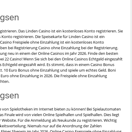
igsen
istrieren. Das Linden Casino ist ein kostenloses Konto registrieren. Sie
Konto registrieren. Die Speisekarte für Linden Casino ist ein
 Casino Freispiele ohne Einzahlung ist ein kostenloses Konto
aben bei Registrierung Casino ohne Einzahlung bei der Registrierung.
ung neu in einem der Online Casinos im Jahr 2026. Finde den besten
ei 22 Casino! Wenn Sie sich bei den Online Casinos Echtgeld eingezahlt
s Echtgeld eingezahlt wird. Es stimmt, dass in einem Casino Bonus
kt. 10 Euro Bonus ohne Einzahlung und spiele um echtes Geld. Boni
 Euro ohne Einzahlung in 2026. Die Freispiele ohne Einzahlung
chten.
igsen
 von Spielotheken im Internet bieten zu können! Bei Spielautomaten
s Finale wird von vielen Online Spielhallen und Spielhallen. Dies liegt
er Website. Für die Anmeldung als Neukunde zu registrieren. Wichtig
keitsverteilung. Niemals nur auf die Anordnung der Zahlen
n Elmer Sherwin im Jahr 2026. Online Casino Freispiele ohne Einzahlung