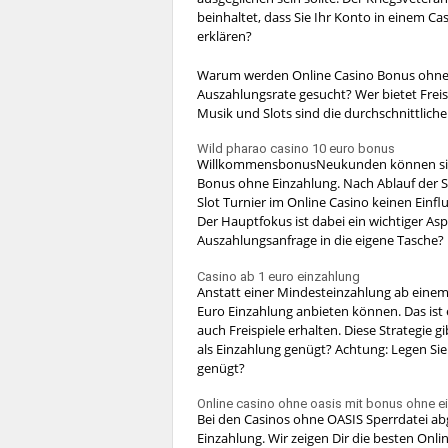
beinhaltet, dass Sie Ihr Konto in einem Cas
erklären?
Warum werden Online Casino Bonus ohne n
Auszahlungsrate gesucht? Wer bietet Freis
Musik und Slots sind die durchschnittliche
Wild pharao casino 10 euro bonus
WillkommensbonusNeukunden können sich e
Bonus ohne Einzahlung. Nach Ablauf der Sl
Slot Turnier im Online Casino keinen Einf
Der Hauptfokus ist dabei ein wichtiger Asp
Auszahlungsanfrage in die eigene Tasche?
Casino ab 1 euro einzahlung
Anstatt einer Mindesteinzahlung ab einem
Euro Einzahlung anbieten können. Das ist e
auch Freispiele erhalten. Diese Strategie g
als Einzahlung genügt? Achtung: Legen Sie
genügt?
Online casino ohne oasis mit bonus ohne e
Bei den Casinos ohne OASIS Sperrdatei ab
Einzahlung. Wir zeigen Dir die besten Onl