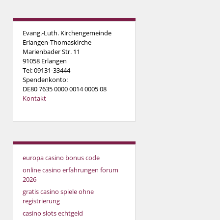
Evang.-Luth. Kirchengemeinde
Erlangen-Thomaskirche
Marienbader Str. 11
91058 Erlangen
Tel: 09131-33444
Spendenkonto:
DE80 7635 0000 0014 0005 08
Kontakt
europa casino bonus code
online casino erfahrungen forum
2026
gratis casino spiele ohne
registrierung
casino slots echtgeld