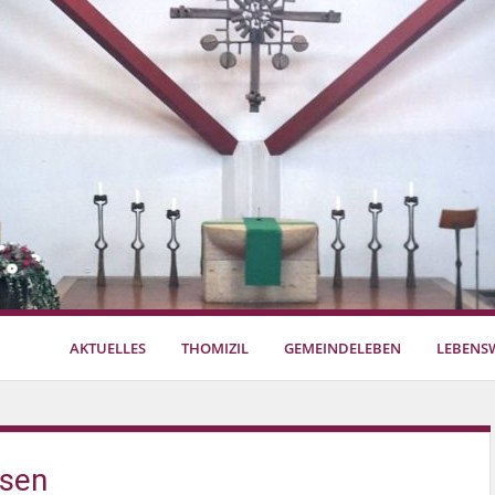
AKTUELLES
THOMIZIL
GEMEINDELEBEN
LEBENS
gsen