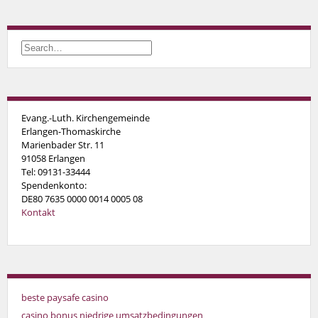
Evang.-Luth. Kirchengemeinde
Erlangen-Thomaskirche
Marienbader Str. 11
91058 Erlangen
Tel: 09131-33444
Spendenkonto:
DE80 7635 0000 0014 0005 08
Kontakt
beste paysafe casino
casino bonus niedrige umsatzbedingungen