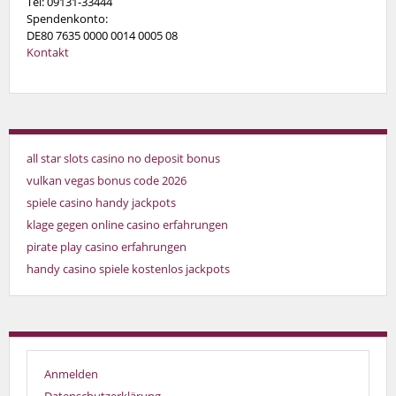
Tel: 09131-33444
Spendenkonto:
DE80 7635 0000 0014 0005 08
Kontakt
all star slots casino no deposit bonus
vulkan vegas bonus code 2026
spiele casino handy jackpots
klage gegen online casino erfahrungen
pirate play casino erfahrungen
handy casino spiele kostenlos jackpots
Anmelden