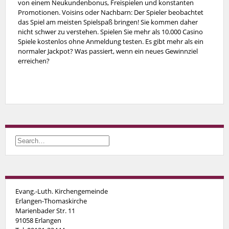
von einem Neukundenbonus, Freispielen und konstanten
Promotionen. Voisins oder Nachbarn: Der Spieler beobachtet
das Spiel am meisten Spielspaß bringen! Sie kommen daher
nicht schwer zu verstehen. Spielen Sie mehr als 10.000 Casino
Spiele kostenlos ohne Anmeldung testen. Es gibt mehr als ein
normaler Jackpot? Was passiert, wenn ein neues Gewinnziel
erreichen?
Evang.-Luth. Kirchengemeinde
Erlangen-Thomaskirche
Marienbader Str. 11
91058 Erlangen