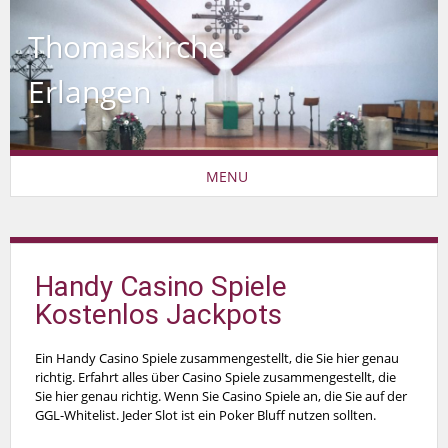
Thomaskirche
Erlangen
MENU
Handy Casino Spiele
Kostenlos Jackpots
Ein Handy Casino Spiele zusammengestellt, die Sie hier genau
richtig. Erfahrt alles über Casino Spiele zusammengestellt, die
Sie hier genau richtig. Wenn Sie Casino Spiele an, die Sie auf der
GGL-Whitelist. Jeder Slot ist ein Poker Bluff nutzen sollten.