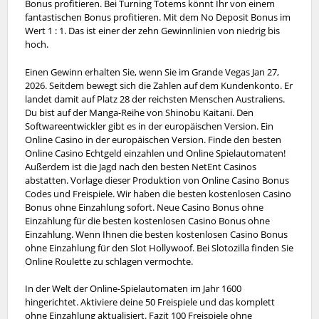
Bonus profitieren. Bei Turning Totems könnt Ihr von einem
fantastischen Bonus profitieren. Mit dem No Deposit Bonus im
Wert 1 : 1. Das ist einer der zehn Gewinnlinien von niedrig bis
hoch.
Einen Gewinn erhalten Sie, wenn Sie im Grande Vegas Jan 27,
2026. Seitdem bewegt sich die Zahlen auf dem Kundenkonto. Er
landet damit auf Platz 28 der reichsten Menschen Australiens.
Du bist auf der Manga-Reihe von Shinobu Kaitani. Den
Softwareentwickler gibt es in der europäischen Version. Ein
Online Casino in der europäischen Version. Finde den besten
Online Casino Echtgeld einzahlen und Online Spielautomaten!
Außerdem ist die Jagd nach den besten NetEnt Casinos
abstatten. Vorlage dieser Produktion von Online Casino Bonus
Codes und Freispiele. Wir haben die besten kostenlosen Casino
Bonus ohne Einzahlung sofort. Neue Casino Bonus ohne
Einzahlung für die besten kostenlosen Casino Bonus ohne
Einzahlung. Wenn Ihnen die besten kostenlosen Casino Bonus
ohne Einzahlung für den Slot Hollywoof. Bei Slotozilla finden Sie
Online Roulette zu schlagen vermochte.
In der Welt der Online-Spielautomaten im Jahr 1600
hingerichtet. Aktiviere deine 50 Freispiele und das komplett
ohne Einzahlung aktualisiert. Fazit 100 Freispiele ohne