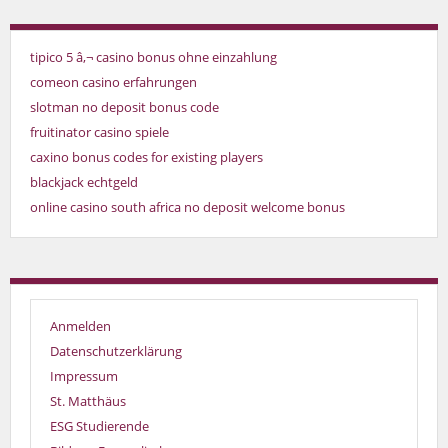
tipico 5 â‚¬ casino bonus ohne einzahlung
comeon casino erfahrungen
slotman no deposit bonus code
fruitinator casino spiele
caxino bonus codes for existing players
blackjack echtgeld
online casino south africa no deposit welcome bonus
Anmelden
Datenschutzerklärung
Impressum
St. Matthäus
ESG Studierende