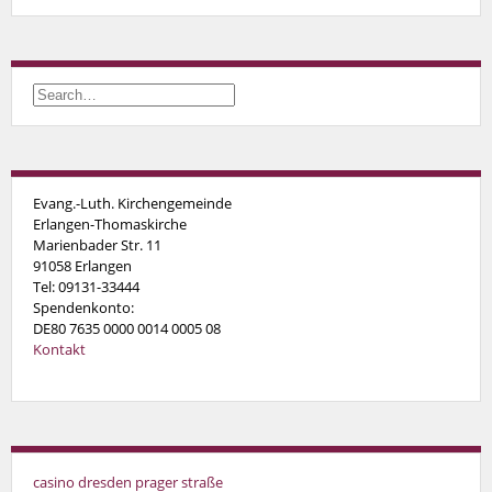
Evang.-Luth. Kirchengemeinde
Erlangen-Thomaskirche
Marienbader Str. 11
91058 Erlangen
Tel: 09131-33444
Spendenkonto:
DE80 7635 0000 0014 0005 08
Kontakt
casino dresden prager straße